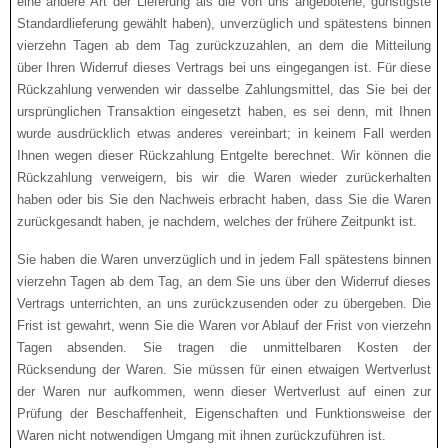
eine andere Art der Lieferung als die von uns angebotene, günstigste
Standardlieferung ge­wählt haben), unverzüglich und spätestens binnen
vierzehn Tagen ab dem Tag zurückzuzahlen, an dem die Mitteilung
über Ihren Widerruf dieses Vertrags bei uns eingegangen ist. Für diese
Rückzah­lung verwenden wir dasselbe Zahlungsmittel, das Sie bei der
ursprünglichen Transaktion eingesetzt haben, es sei denn, mit Ihnen
wurde ausdrücklich etwas anderes vereinbart; in keinem Fall werden
Ihnen wegen dieser Rückzahlung Entgelte berechnet. Wir können die
Rückzahlung verweigern, bis wir die Waren wieder zurückerhalten
haben oder bis Sie den Nachweis erbracht haben, dass Sie die Wa­ren
zurückgesandt haben, je nachdem, welches der frühere Zeitpunkt ist.
Sie haben die Waren unverzüglich und in jedem Fall spätestens binnen
vierzehn Tagen ab dem Tag, an dem Sie uns über den Widerruf dieses
Vertrags unterrichten, an uns zurückzusenden oder zu übergeben. Die
Frist ist gewahrt, wenn Sie die Waren vor Ablauf der Frist von vierzehn
Tagen absen­den.
Sie tragen die unmittelbaren Kosten der
Rücksendung der Waren. Sie müssen für einen etwaigen Wertverlust
der Waren nur aufkommen, wenn dieser Wertverlust auf einen zur
Prüfung der Beschaffenheit, Eigenschaften und Funktionsweise der
Waren nicht notwendigen Umgang mit ihnen zurückzuführen ist.