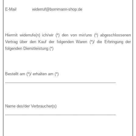
E-Mail widerruf@bornmann-shop.de
Hiermit widerrufe(n) ich/wir (*) den von mir/uns (*) abgeschlossenen
Vertrag über den Kauf der folgen­den Waren (*)/ die Erbringung der
folgenden Dienstleistung (*)
Bestellt am (*)/ erhalten am (*)
____________________________________________________
Name des/der Verbraucher(s)
____________________________________________________