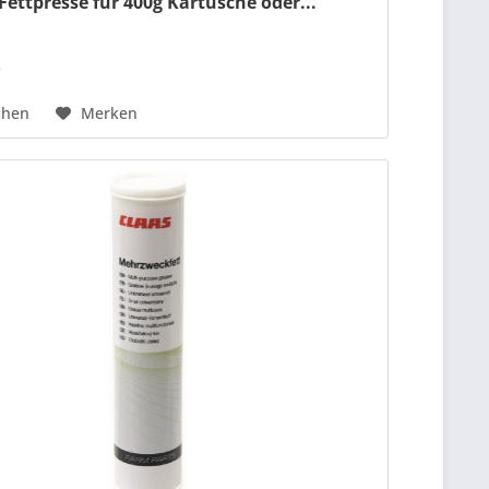
ettpresse für 400g Kartusche oder...
*
chen
Merken