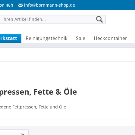
von 48h
info@bornmann-shop.de
rkstatt
Reinigungstechnik
Sale
Heckcontainer
pressen, Fette & Öle
edene Fettpressen, Fette und Öle