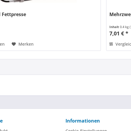
 Fettpresse
Mehrzwec
Inhalt
0.4 kg
(
7,01 € *
hen
Merken
Verglei
ce
Informationen
dukt
Cookie-Einstellungen