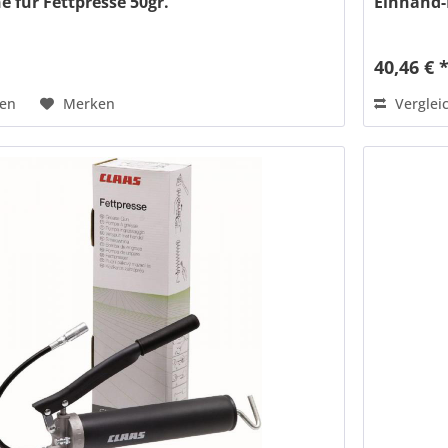
e für Fettpresse 50gr.
Einhand-F
40,46 € 
hen
Merken
Verglei