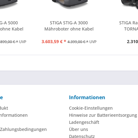
IG-A 5000
STIGA STIG-A 3000
STIGA Ra
 ohne Kabel
Mähroboter ohne Kabel
TORNA
3.603,59 € *
2.310
.899,00 € *
UVP
4.399,00 € *
UVP
ce
Informationen
dukt
Cookie-Einstellungen
nformationen
Hinweise zur Batterieentsorgung
Ladengeschäft
 Zahlungsbedingungen
Über uns
Datenschutz