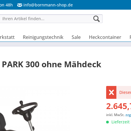
von 48h
info@bornmann-shop.de
kstatt
Reinigungstechnik
Sale
Heckcontainer
r PARK 300 ohne Mähdeck
Dieser
2.645,
inkl. MwSt.
zzg
Lieferzeit