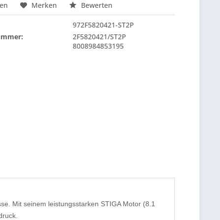
hen
Merken
Bewerten
972F5820421-ST2P
nummer:
2F5820421/ST2P
8008984853195
e. Mit seinem leistungsstarken STIGA Motor (8.1
druck.