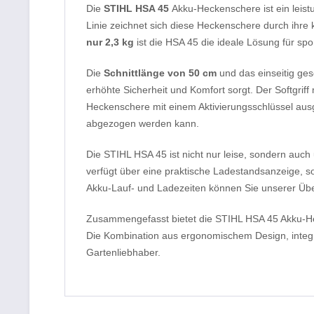
Die
STIHL HSA 45
Akku-Heckenschere ist ein leistu
Linie zeichnet sich diese Heckenschere durch ihr
nur 2,3 kg
ist die HSA 45 die ideale Lösung für s
Die
Schnittlänge von 50 cm
und das einseitig ges
erhöhte Sicherheit und Komfort sorgt. Der Softgrif
Heckenschere mit einem Aktivierungsschlüssel ausg
abgezogen werden kann.
Die STIHL HSA 45 ist nicht nur leise, sondern auch
verfügt über eine praktische Ladestandsanzeige, s
Akku-Lauf- und Ladezeiten können Sie unserer Üb
Zusammengefasst bietet die STIHL HSA 45 Akku-Hec
Die Kombination aus ergonomischem Design, integr
Gartenliebhaber.