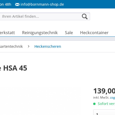
von 48h
info@bornmann-shop.de
rkstatt
Reinigungstechnik
Sale
Heckcontainer
Gartentechnik
Heckenscheren
 HSA 45
139,00
inkl. MwSt.
zzg
Sofort ver