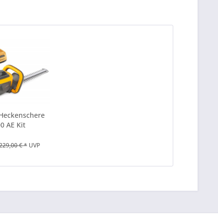
Heckenschere
0 AE Kit
229,00 € *
UVP