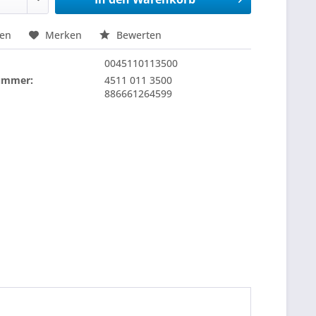
hen
Merken
Bewerten
0045110113500
nummer:
4511 011 3500
886661264599