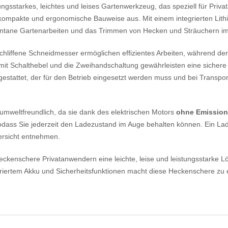
ngsstarkes, leichtes und leises Gartenwerkzeug, das speziell für Privat
e kompakte und ergonomische Bauweise aus. Mit einem integrierten Li
pontane Gartenarbeiten und das Trimmen von Hecken und Sträuchern i
chliffene Schneidmesser ermöglichen effizientes Arbeiten, während der 
f mit Schalthebel und die Zweihandschaltung gewährleisten eine sicher
estattet, der für den Betrieb eingesetzt werden muss und bei Transpo
 umweltfreundlich, da sie dank des elektrischen Motors
ohne Emissio
odass Sie jederzeit den Ladezustand im Auge behalten können. Ein Lade
ersicht entnehmen.
kenschere Privatanwendern eine leichte, leise und leistungsstarke Lö
iertem Akku und Sicherheitsfunktionen macht diese Heckenschere zu 